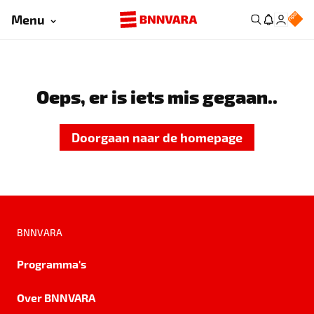
Menu
Oeps, er is iets mis gegaan..
Doorgaan naar de homepage
BNNVARA
Programma's
Over BNNVARA