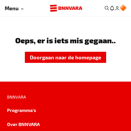
Menu
Oeps, er is iets mis gegaan..
Doorgaan naar de homepage
BNNVARA
Programma's
Over BNNVARA