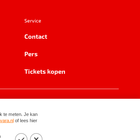
Service
Contact
Pers
Tickets kopen
RSIN 8531 62 402