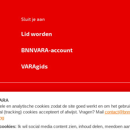
Sluit je aan
Lid worden
BNNVARA-account
VARAgids
voorwaarden
©
2026
BNNVARA