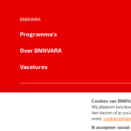
BNNVARA
Programma's
Over BNNVARA
Vacatures
Privacy
Cookie-instellingen
Algemene 