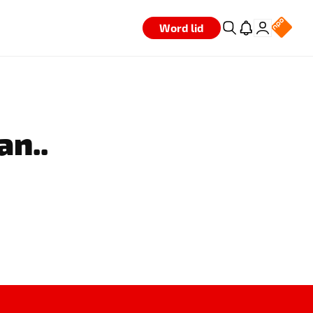
Word lid
an..