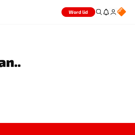
Word lid
an..