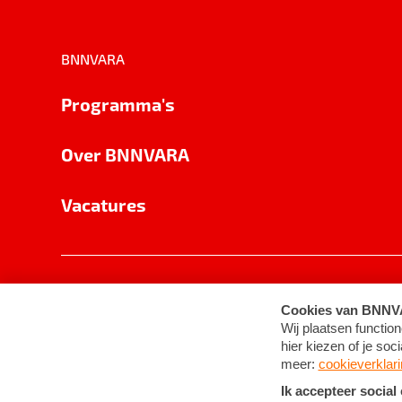
BNNVARA
Programma's
Over BNNVARA
Vacatures
Privacy
Cookie-instellingen
Algemene 