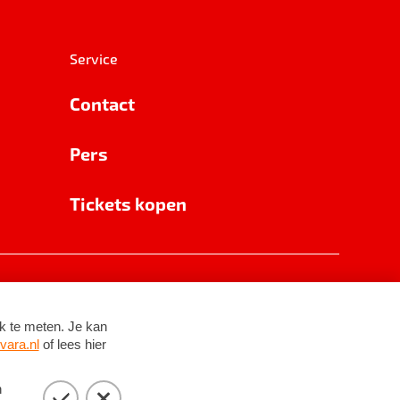
Service
Contact
Pers
Tickets kopen
RSIN 8531 62 402