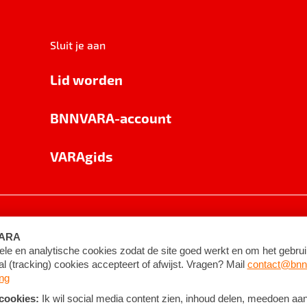
Sluit je aan
Lid worden
BNNVARA-account
VARAgids
voorwaarden
©
2026
BNNVARA