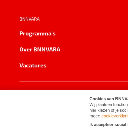
BNNVARA
Programma's
Over BNNVARA
Vacatures
Privacy
Cookie-instellingen
Algemene 