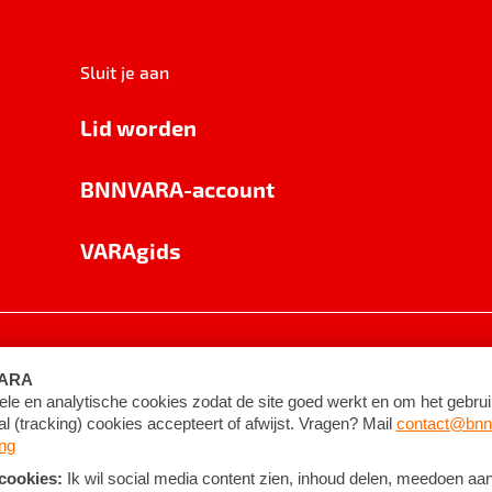
Sluit je aan
Lid worden
BNNVARA-account
VARAgids
voorwaarden
©
2026
BNNVARA