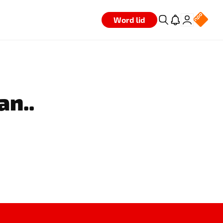
Word lid
an..