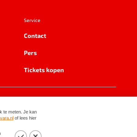
Service
Contact
Pers
Tickets kopen
RSIN 8531 62 402