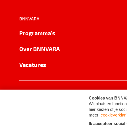
BNNVARA
Programma's
Over BNNVARA
Vacatures
Privacy
Cookie-instellingen
Algemene 