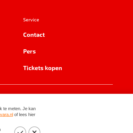
Service
Contact
Pers
Tickets kopen
RSIN 8531 62 402