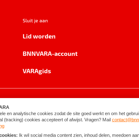
Sluit je aan
Lid worden
BNNVARA-account
VARAgids
voorwaarden
©
2026
BNNVARA