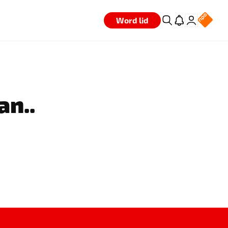
Word lid
an..