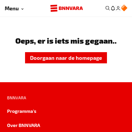
Menu
Oeps, er is iets mis gegaan..
Doorgaan naar de homepage
BNNVARA
Programma's
Over BNNVARA