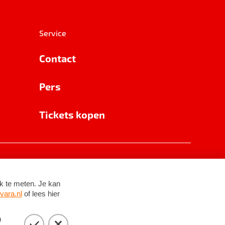
Service
Contact
Pers
Tickets kopen
RSIN 8531 62 402