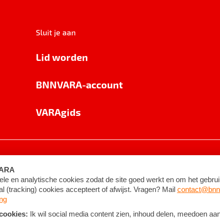
Sluit je aan
Lid worden
BNNVARA-account
VARAgids
voorwaarden
©
2026
BNNVARA