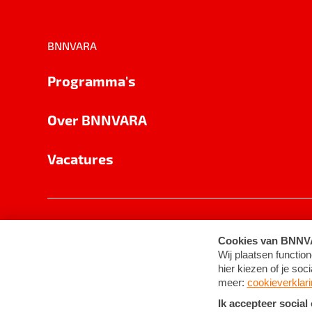
BNNVARA
Programma's
Over BNNVARA
Vacatures
Privacy
Cookie-instellingen
Algemene 