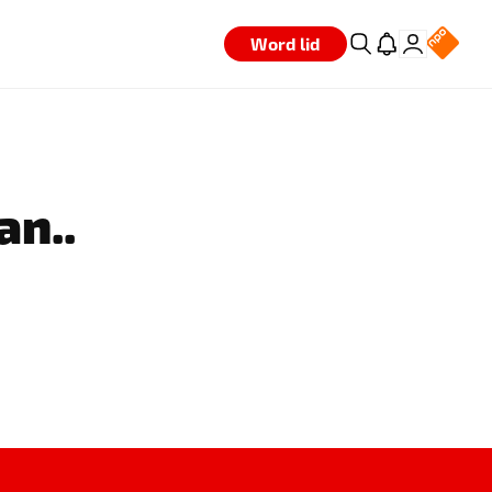
Word lid
an..