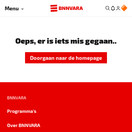
Menu
Oeps, er is iets mis gegaan..
Doorgaan naar de homepage
BNNVARA
Programma's
Over BNNVARA