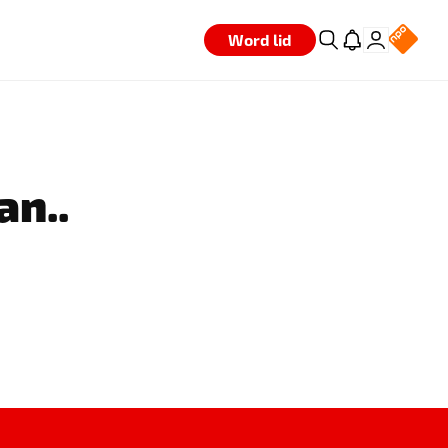
Word lid
an..