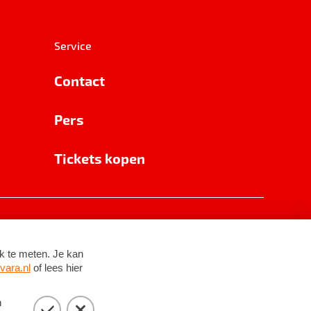
Service
Contact
Pers
Tickets kopen
RSIN 8531 62 402