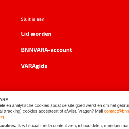
Sluit je aan
Lid worden
BNNVARA-account
VARAgids
voorwaarden
©
2026
BNNVARA