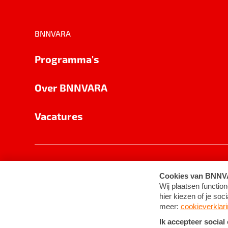
BNNVARA
Programma's
Over BNNVARA
Vacatures
Privacy
Cookie-instellingen
Algemene 