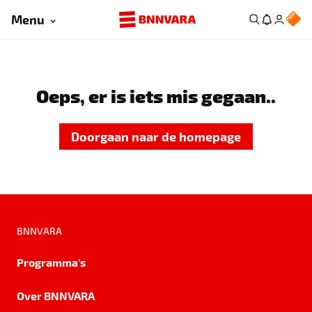
Menu
Oeps, er is iets mis gegaan..
Doorgaan naar de homepage
BNNVARA
Programma's
Over BNNVARA