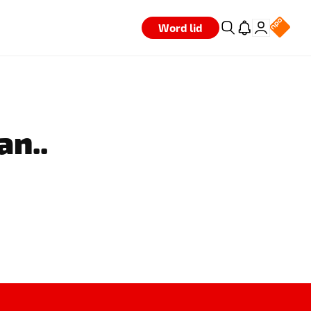
Word lid
an..