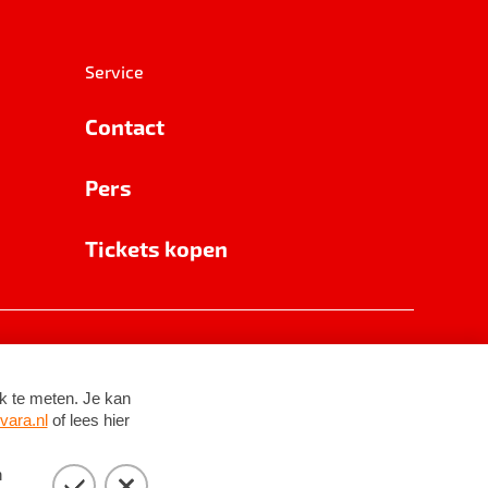
Service
Contact
Pers
Tickets kopen
RSIN 8531 62 402