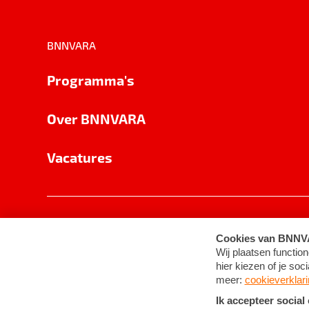
BNNVARA
Programma's
Over BNNVARA
Vacatures
Privacy
Cookie-instellingen
Algemene 