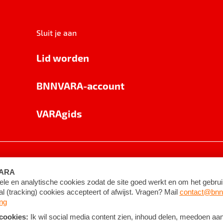
Sluit je aan
Lid worden
BNNVARA-account
VARAgids
voorwaarden
©
2026
BNNVARA