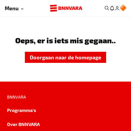
Menu
Oeps, er is iets mis gegaan..
Doorgaan naar de homepage
BNNVARA
Programma's
Over BNNVARA