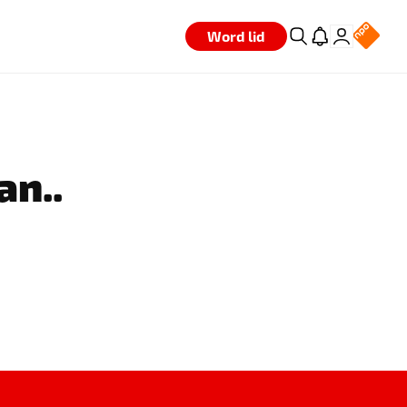
Word lid
an..