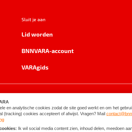
Sluit je aan
Lid worden
BNNVARA-account
VARAgids
voorwaarden
©
2026
BNNVARA