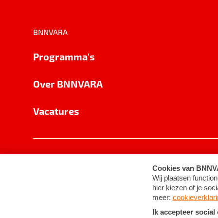
BNNVARA
Programma's
Over BNNVARA
Vacatures
Privacy
Cookie-instellingen
Algemene 