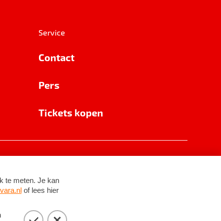
Service
Contact
Pers
Tickets kopen
RSIN 8531 62 402