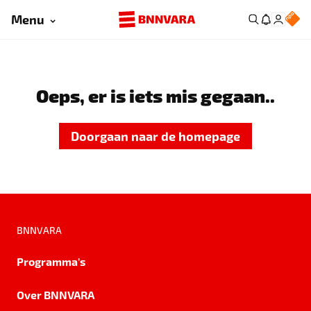
Menu
Oeps, er is iets mis gegaan..
Doorgaan naar de homepage
BNNVARA
Programma's
Over BNNVARA