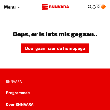
Menu
Oeps, er is iets mis gegaan..
Doorgaan naar de homepage
BNNVARA
Programma's
Over BNNVARA