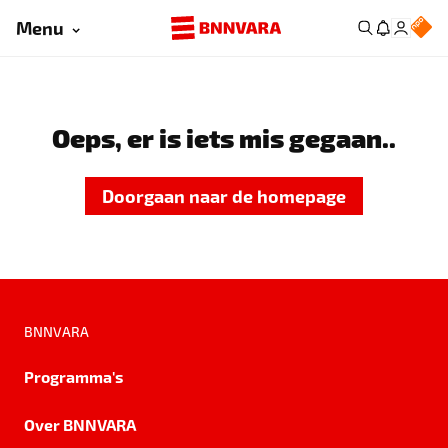
Menu
Oeps, er is iets mis gegaan..
Doorgaan naar de homepage
BNNVARA
Programma's
Over BNNVARA