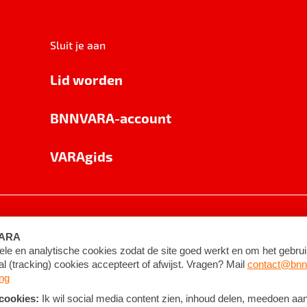
Sluit je aan
Lid worden
BNNVARA-account
VARAgids
voorwaarden
©
2026
BNNVARA