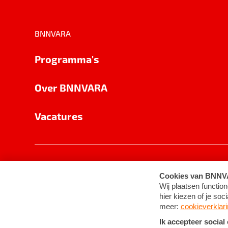
BNNVARA
Programma's
Over BNNVARA
Vacatures
Privacy
Cookie-instellingen
Algemene 