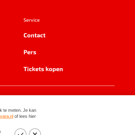
Service
Contact
Pers
Tickets kopen
RSIN 8531 62 402