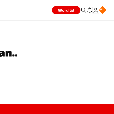
Word lid
an..