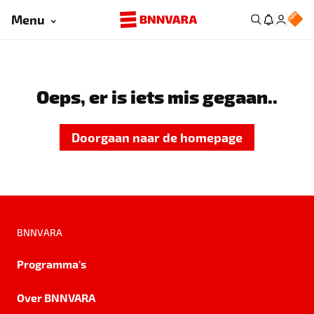
Menu
Oeps, er is iets mis gegaan..
Doorgaan naar de homepage
BNNVARA
Programma's
Over BNNVARA