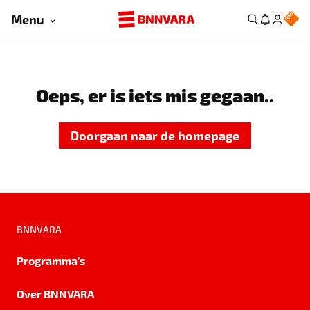
Menu
Oeps, er is iets mis gegaan..
Doorgaan naar de homepage
BNNVARA
Programma's
Over BNNVARA