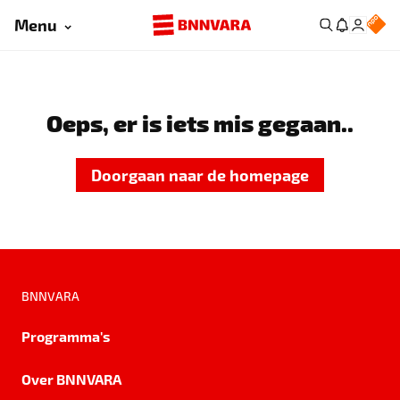
Menu
Oeps, er is iets mis gegaan..
Doorgaan naar de homepage
BNNVARA
Programma's
Over BNNVARA