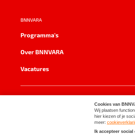
BNNVARA
Programma's
Over BNNVARA
Vacatures
Privacy
Cookie-instellingen
Algemene 