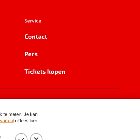
Service
Contact
Pers
Tickets kopen
RSIN 8531 62 402