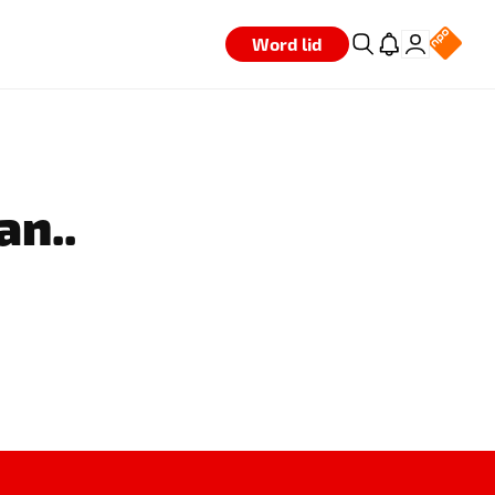
Word lid
an..