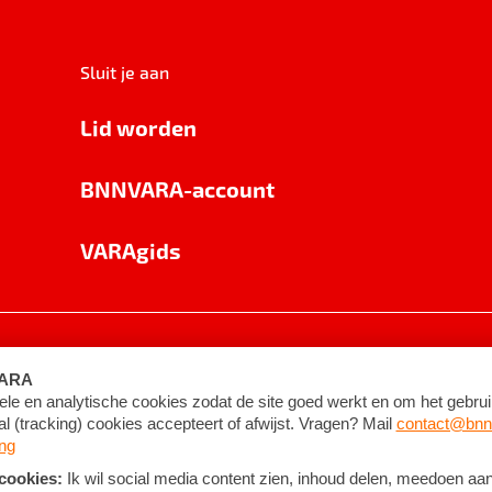
Sluit je aan
Lid worden
BNNVARA-account
VARAgids
voorwaarden
©
2026
BNNVARA