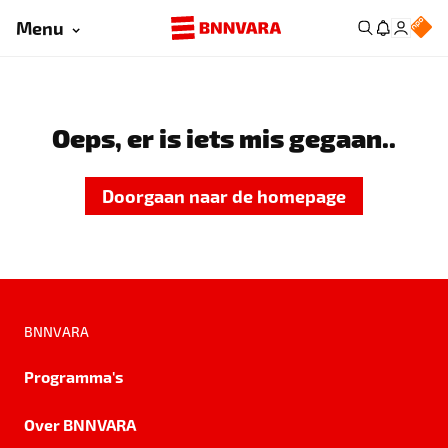
Menu
Oeps, er is iets mis gegaan..
Doorgaan naar de homepage
BNNVARA
Programma's
Over BNNVARA