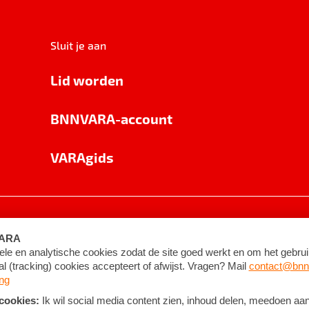
Sluit je aan
Lid worden
BNNVARA-account
VARAgids
voorwaarden
©
2026
BNNVARA