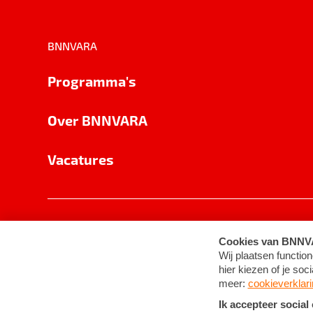
BNNVARA
Programma's
Over BNNVARA
Vacatures
Privacy
Cookie-instellingen
Algemene 