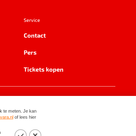
Service
Contact
Pers
Tickets kopen
RSIN 8531 62 402