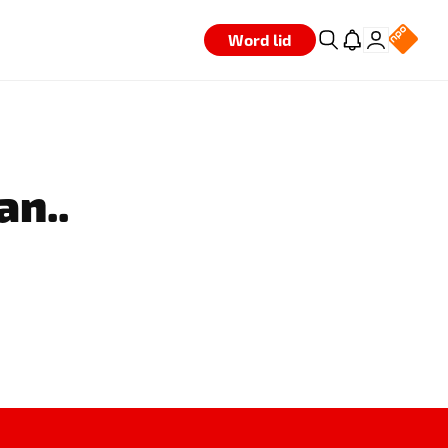
Word lid
an..