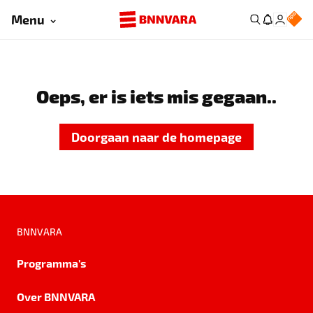
Menu
Oeps, er is iets mis gegaan..
Doorgaan naar de homepage
BNNVARA
Programma's
Over BNNVARA