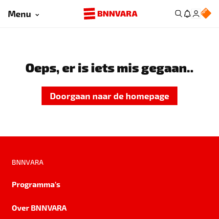
Menu
Oeps, er is iets mis gegaan..
Doorgaan naar de homepage
BNNVARA
Programma's
Over BNNVARA