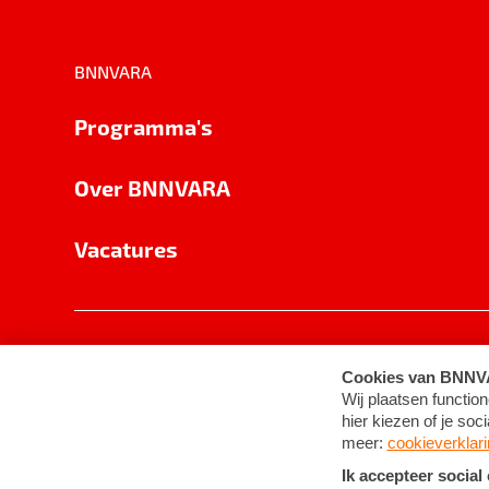
BNNVARA
Programma's
Over BNNVARA
Vacatures
Privacy
Cookie-instellingen
Algemene 