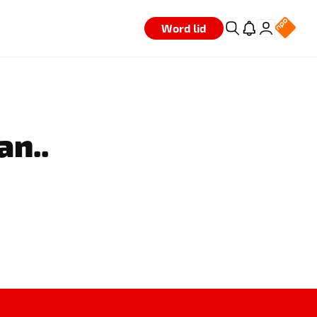
Word lid
an..