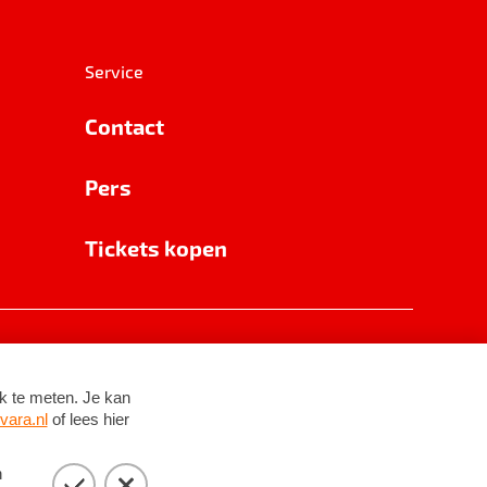
Service
Contact
Pers
Tickets kopen
RSIN 8531 62 402