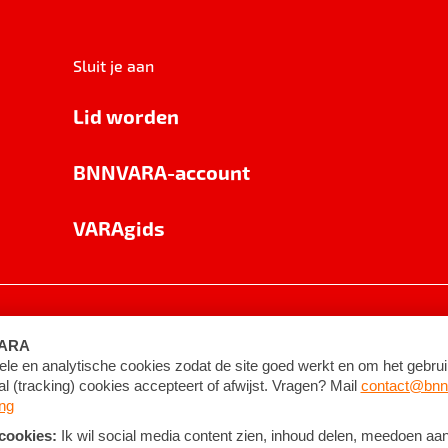
Sluit je aan
Lid worden
BNNVARA-account
VARAgids
voorwaarden
©
2026
BNNVARA