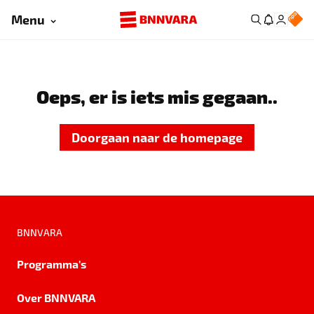
Menu
Oeps, er is iets mis gegaan..
Doorgaan naar de homepage
BNNVARA
Programma's
Over BNNVARA