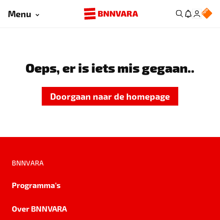
Menu
Oeps, er is iets mis gegaan..
Doorgaan naar de homepage
BNNVARA
Programma's
Over BNNVARA