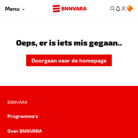
Menu
Oeps, er is iets mis gegaan..
Doorgaan naar de homepage
BNNVARA
Programma's
Over BNNVARA