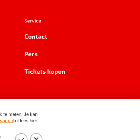
Service
Contact
Pers
Tickets kopen
RSIN 8531 62 402