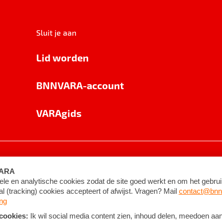
Sluit je aan
Lid worden
BNNVARA-account
VARAgids
voorwaarden
©
2026
BNNVARA