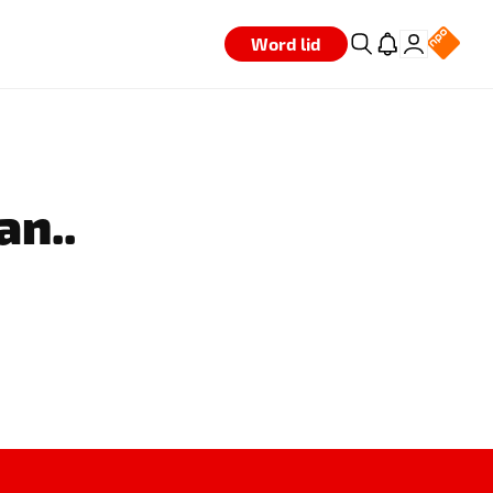
Word lid
an..