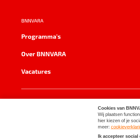
BNNVARA
Programma's
Over BNNVARA
Vacatures
Privacy
Cookie-instellingen
Algemene 