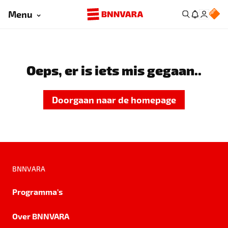
Menu
Oeps, er is iets mis gegaan..
Doorgaan naar de homepage
BNNVARA
Programma's
Over BNNVARA