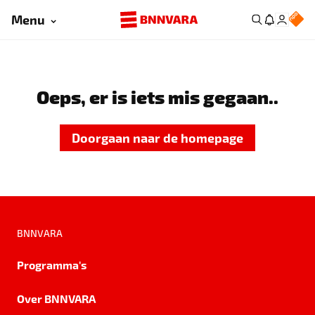
Menu
Oeps, er is iets mis gegaan..
Doorgaan naar de homepage
BNNVARA
Programma's
Over BNNVARA