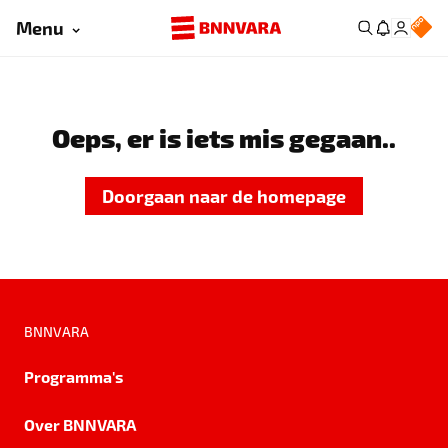
Menu
Oeps, er is iets mis gegaan..
Doorgaan naar de homepage
BNNVARA
Programma's
Over BNNVARA