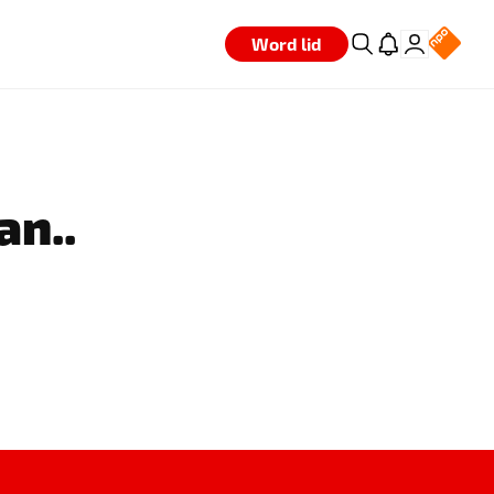
Word lid
an..