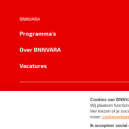
BNNVARA
Programma's
Over BNNVARA
Vacatures
Privacy
Cookie-instellingen
Algemene 