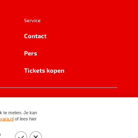
Service
Contact
Pers
Tickets kopen
RSIN 8531 62 402