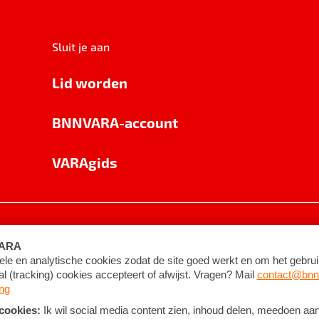
Sluit je aan
Lid worden
BNNVARA-account
VARAgids
voorwaarden
©
2026
BNNVARA