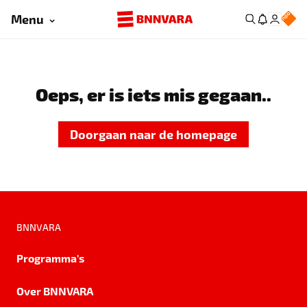
Menu
Oeps, er is iets mis gegaan..
Doorgaan naar de homepage
BNNVARA
Programma's
Over BNNVARA