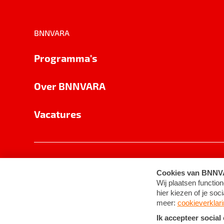
BNNVARA
Programma's
Over BNNVARA
Vacatures
Privacy
Cookie-instellingen
Algemene 