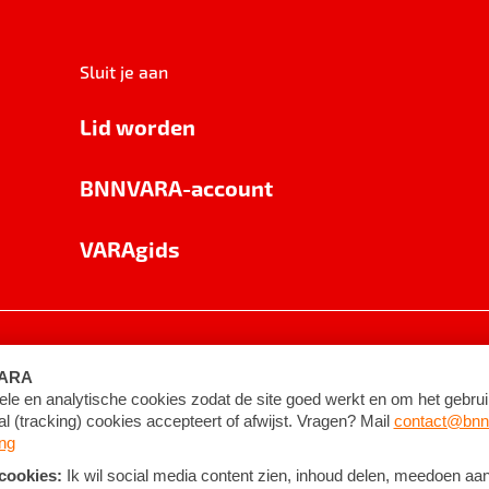
Sluit je aan
Lid worden
BNNVARA-account
VARAgids
voorwaarden
©
2026
BNNVARA