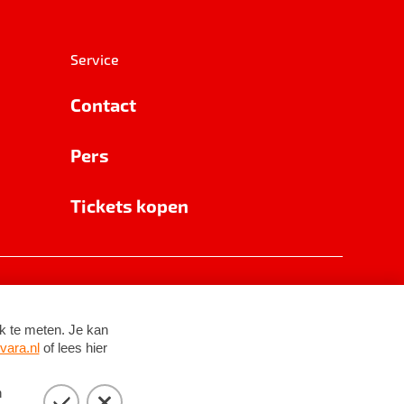
Service
Contact
Pers
Tickets kopen
RSIN 8531 62 402