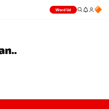
Word lid
an..