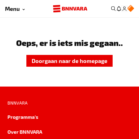
Menu
Oeps, er is iets mis gegaan..
Doorgaan naar de homepage
BNNVARA
Programma's
Over BNNVARA