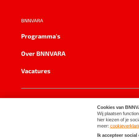
BNNVARA
Programma's
Over BNNVARA
Vacatures
Privacy
Cookie-instellingen
Algemene 