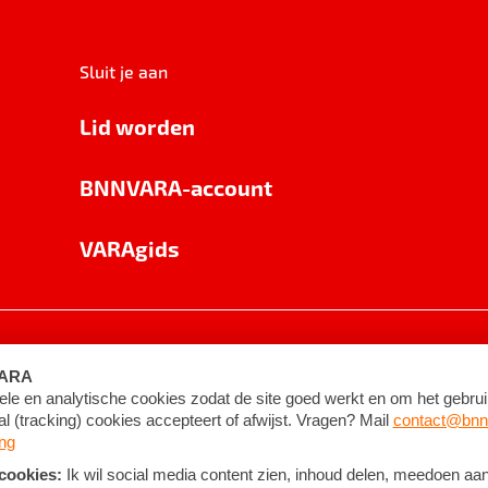
Sluit je aan
Lid worden
BNNVARA-account
VARAgids
voorwaarden
©
2026
BNNVARA