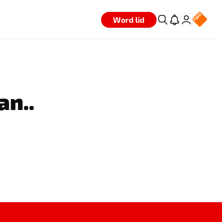
Word lid
an..