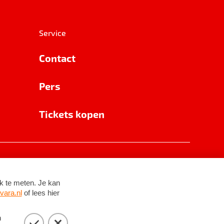
Service
Contact
Pers
Tickets kopen
RSIN 8531 62 402