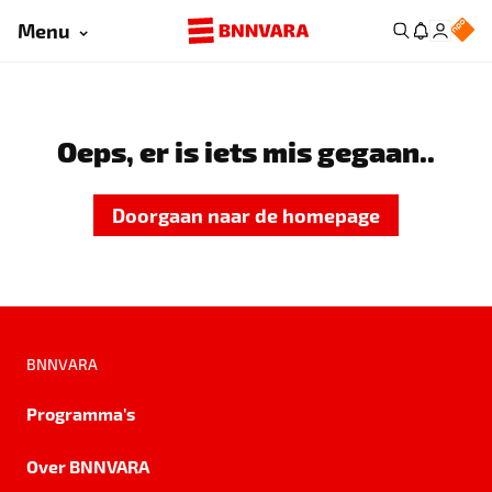
Menu
Oeps, er is iets mis gegaan..
Doorgaan naar de homepage
BNNVARA
Programma's
Over BNNVARA