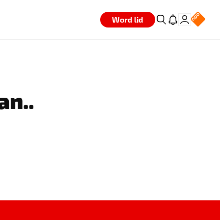
Word lid
an..