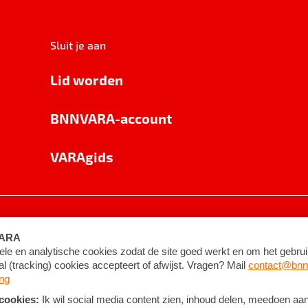
Sluit je aan
Lid worden
BNNVARA-account
VARAgids
voorwaarden
©
2026
BNNVARA