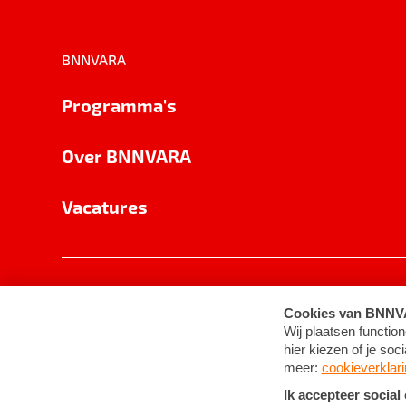
BNNVARA
Programma's
Over BNNVARA
Vacatures
Privacy
Cookie-instellingen
Algemene 