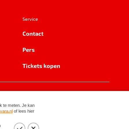
Service
Contact
Pers
Tickets kopen
RSIN 8531 62 402