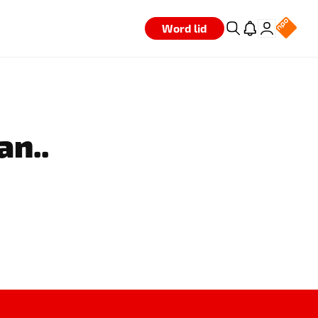
Word lid
an..