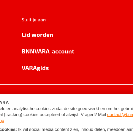
Sluit je aan
Lid worden
BNNVARA-account
VARAgids
voorwaarden
©
2026
BNNVARA