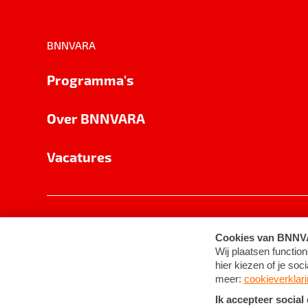
BNNVARA
Programma's
Over BNNVARA
Vacatures
Privacy
Cookie-instellingen
Algemene 