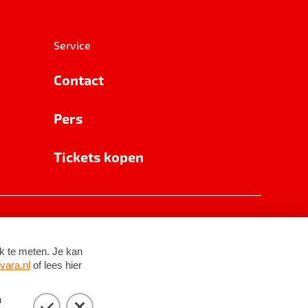
Service
Contact
Pers
Tickets kopen
RSIN 8531 62 402