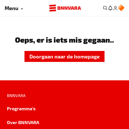
Menu
Oeps, er is iets mis gegaan..
Doorgaan naar de homepage
BNNVARA
Programma's
Over BNNVARA