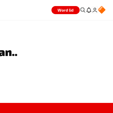
Word lid
an..