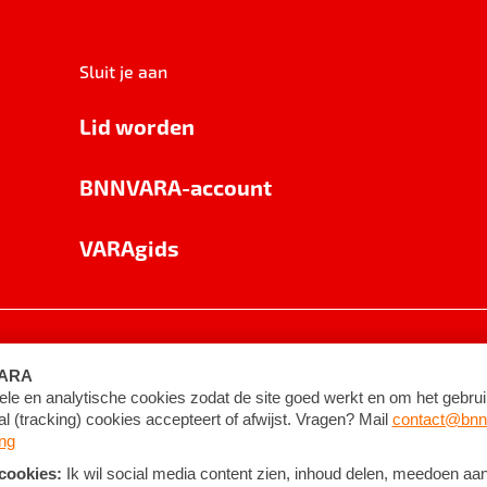
Sluit je aan
Lid worden
BNNVARA-account
VARAgids
voorwaarden
©
2026
BNNVARA