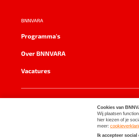
BNNVARA
Programma's
Over BNNVARA
Vacatures
Privacy
Cookie-instellingen
Algemene 