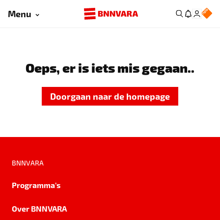
Menu
Oeps, er is iets mis gegaan..
Doorgaan naar de homepage
BNNVARA
Programma's
Over BNNVARA