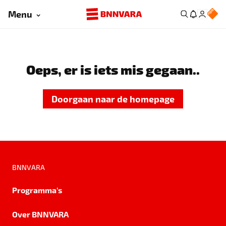
Menu
Oeps, er is iets mis gegaan..
Doorgaan naar de homepage
BNNVARA
Programma's
Over BNNVARA