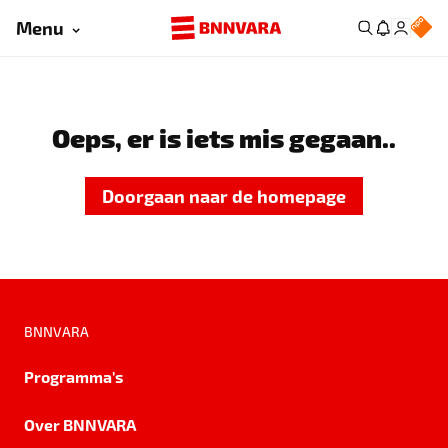
Menu
Oeps, er is iets mis gegaan..
Doorgaan naar de homepage
BNNVARA
Programma's
Over BNNVARA