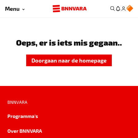
Menu
Oeps, er is iets mis gegaan..
Doorgaan naar de homepage
BNNVARA
Programma's
Over BNNVARA