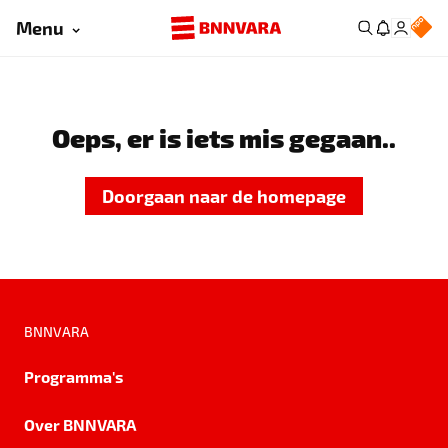
Menu
Oeps, er is iets mis gegaan..
Doorgaan naar de homepage
BNNVARA
Programma's
Over BNNVARA