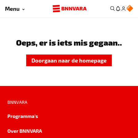
Menu
Oeps, er is iets mis gegaan..
Doorgaan naar de homepage
BNNVARA
Programma's
Over BNNVARA